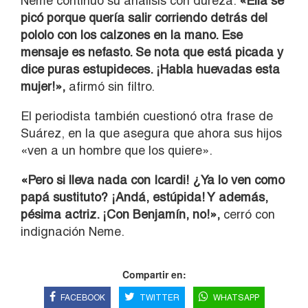
Neme continuó su análisis con dureza:
«Ella se
picó porque quería salir corriendo detrás del
pololo con los calzones en la mano. Ese
mensaje es nefasto. Se nota que está picada y
dice puras estupideces. ¡Habla huevadas esta
mujer!»,
afirmó sin filtro.
El periodista también cuestionó otra frase de
Suárez, en la que asegura que ahora sus hijos
«ven a un hombre que los quiere».
«Pero si lleva nada con Icardi! ¿Ya lo ven como
papá sustituto? ¡Andá, estúpida! Y además,
pésima actriz. ¡Con Benjamín, no!»,
cerró con
indignación Neme.
Compartir en:
FACEBOOK
TWITTER
WHATSAPP