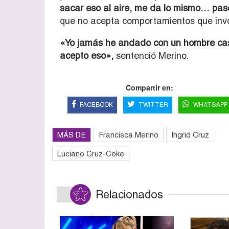
sacar eso al aire, me da lo mismo… pa
que no acepta comportamientos que invo
«Yo jamás he andado con un hombre cas
acepto eso»,
sentenció Merino.
Compartir en:
FACEBOOK
TWITTER
WHATSAPP
MÁS DE
Francisca Merino
Ingrid Cruz
Luciano Cruz-Coke
Relacionados