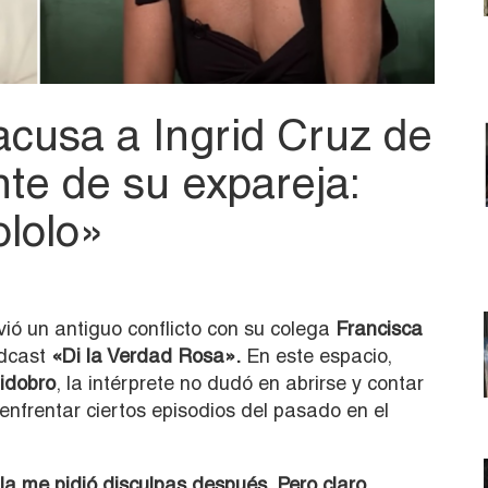
acusa a Ingrid Cruz de
te de su expareja:
ololo»
vió un antiguo conflicto con su colega
Francisca
odcast
«Di la Verdad Rosa».
En este espacio,
idobro
, la intérprete no dudó en abrirse y contar
a enfrentar ciertos episodios del pasado en el
a me pidió disculpas después. Pero claro,