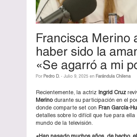
Francisca Merino 
haber sido la aman
«Se agarró a mi p
Por
Pedro D.
- Julio 9, 2025 en
Farándula Chilena
Recientemente, la actriz
Ingrid Cruz
revi
Merino
durante su participación en el p
donde comparte set con
Fran García-Hu
detalles sobre lo difícil que fue para ell
mundo de la televisión.
«Han pasado muchos años, de hecho, ell