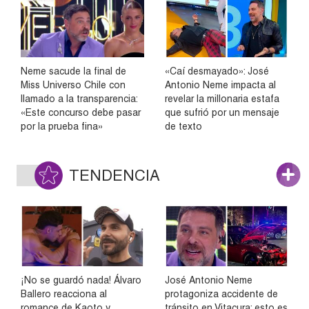
Neme sacude la final de
«Caí desmayado»: José
Miss Universo Chile con
Antonio Neme impacta al
llamado a la transparencia:
revelar la millonaria estafa
«Este concurso debe pasar
que sufrió por un mensaje
por la prueba fina»
de texto
TENDENCIA
¡No se guardó nada! Álvaro
José Antonio Neme
Ballero reacciona al
protagoniza accidente de
romance de Kaoto y
tránsito en Vitacura: esto es