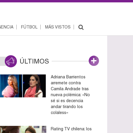
ENCIA
FÚTBOL
MÁS VISTOS
ÚLTIMOS
Adriana Barrientos
arremete contra
Camila Andrade tras
nueva polémica: «No
sé si es decencia
andar tirando los
colaless»
Rating TV chilena: los