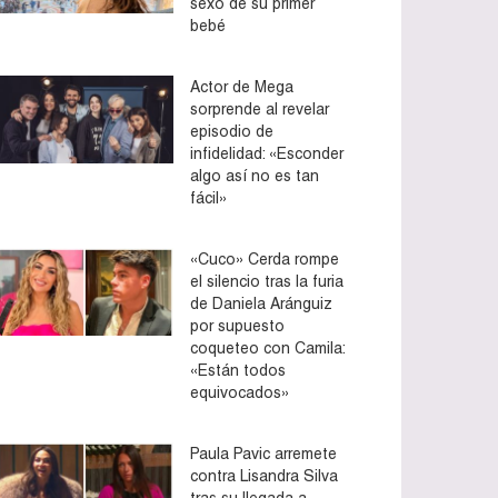
sexo de su primer
bebé
Actor de Mega
sorprende al revelar
episodio de
infidelidad: «Esconder
algo así no es tan
fácil»
«Cuco» Cerda rompe
el silencio tras la furia
de Daniela Aránguiz
por supuesto
coqueteo con Camila:
«Están todos
equivocados»
Paula Pavic arremete
contra Lisandra Silva
tras su llegada a