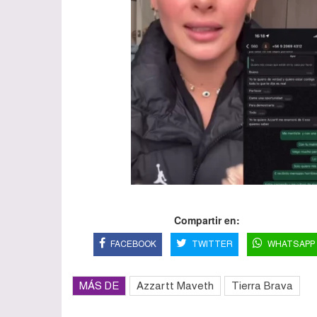
Compartir en:
FACEBOOK
TWITTER
WHATSAPP
MÁS DE
Azzartt Maveth
Tierra Brava