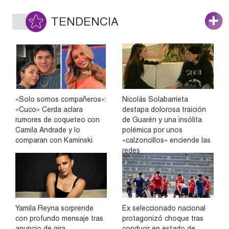
TENDENCIA
«Solo somos compañeros»:
Nicolás Solabarrieta
«Cuco» Cerda aclara
destapa dolorosa traición
rumores de coqueteo con
de Guarén y una insólita
Camila Andrade y lo
polémica por unos
comparan con Kaminski
«calzoncillos» enciende las
redes
Yamila Reyna sorprende
Ex seleccionado nacional
con profundo mensaje tras
protagonizó choque tras
anuncio de gira
conducir en estado de