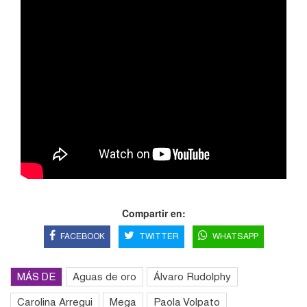
Compartir en:
FACEBOOK
TWITTER
WHATSAPP
MÁS DE
Aguas de oro
Álvaro Rudolphy
Carolina Arregui
Mega
Paola Volpato