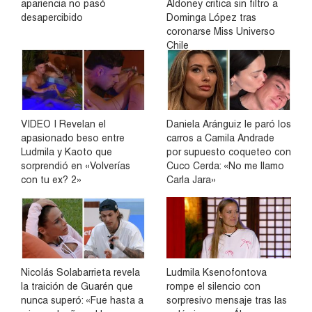
apariencia no pasó
Aldoney critica sin filtro a
desapercibido
Dominga López tras
coronarse Miss Universo
Chile
VIDEO | Revelan el
Daniela Aránguiz le paró los
apasionado beso entre
carros a Camila Andrade
Ludmila y Kaoto que
por supuesto coqueteo con
sorprendió en «Volverías
Cuco Cerda: «No me llamo
con tu ex? 2»
Carla Jara»
Nicolás Solabarrieta revela
Ludmila Ksenofontova
la traición de Guarén que
rompe el silencio con
nunca superó: «Fue hasta a
sorpresivo mensaje tras las