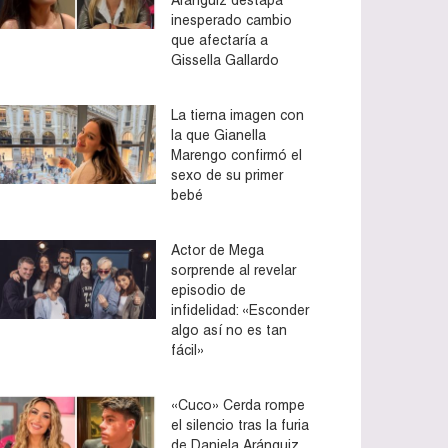
inesperado cambio
que afectaría a
Gissella Gallardo
La tierna imagen con
la que Gianella
Marengo confirmó el
sexo de su primer
bebé
Actor de Mega
sorprende al revelar
episodio de
infidelidad: «Esconder
algo así no es tan
fácil»
«Cuco» Cerda rompe
el silencio tras la furia
de Daniela Aránguiz