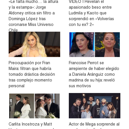
«Le falta mucho… la altura
VIDEO | Revelan el
y la estampa»: Jorge
apasionado beso entre
Aldoney critica sin filtro a
Ludmila y Kaoto que
Dominga López tras
sorprendió en «Volverías
coronarse Miss Universo
con tu ex? 2»
Chile
Preocupación por Fran
Francoise Perrot se
Maira: filtran que habría
arrepiente de haber elegido
tomado drástica decisión
a Daniela Aránguiz como
tras complejo momento
madrina de su hija: reveló
personal
sus motivos
Carlita Inostroza y Matt
Actor de Mega sorprende al