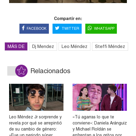
Compartir en:
FACEBOOK
TWITTER
WHATSAPP
MÁS DE
Dj Mendez
Leo Méndez
Steffi Méndez
Relacionados
Leo Méndez Jr sorprende y
«Tú agarras lo que te
revela por qué se arrepintió
conviene»: Daniela Aránguiz
de su cambio de género:
y Michael Roldán se
«Fue un periodo súper
enfrentan a los gritos por