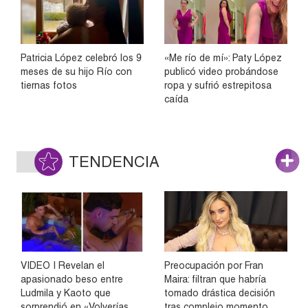
Patricia López celebró los 9
«Me río de mí»: Paty López
meses de su hijo Río con
publicó video probándose
tiernas fotos
ropa y sufrió estrepitosa
caída
TENDENCIA
VIDEO | Revelan el
Preocupación por Fran
apasionado beso entre
Maira: filtran que habría
Ludmila y Kaoto que
tomado drástica decisión
sorprendió en «Volverías
tras complejo momento