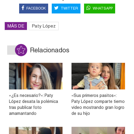
FACEBOOK
TWITTER
WHATSAPP
MÁS DE
Paty López
Relacionados
«¿Es necesario?»: Paty
«Sus primeros pasitos»:
López desata la polémica
Paty López comparte tierno
tras publicar foto
video mostrando gran logro
amamantando
de su hijo