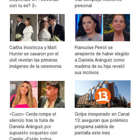
con tu ex? 2»
personal
Carlita Inostroza y Matt
Francoise Perrot se
Hunter se casaron por el
arrepiente de haber elegido
civil: revelan las primeras
a Daniela Aránguiz como
imágenes de la ceremonia
madrina de su hija: reveló
sus motivos
«Cuco» Cerda rompe el
Golpe inesperado en Canal
silencio tras la furia de
13: aseguran que polémico
Daniela Aránguiz por
programa saldría de
supuesto coqueteo con
pantalla este mes
Camila: «Están todos