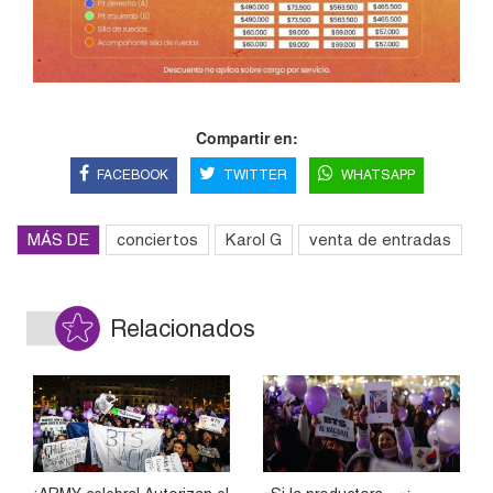
Compartir en:
FACEBOOK
TWITTER
WHATSAPP
MÁS DE
conciertos
Karol G
venta de entradas
Relacionados