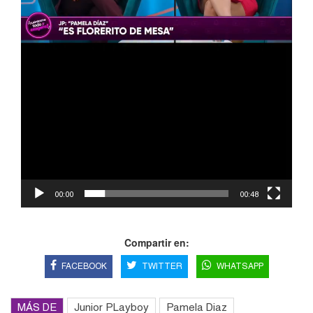
00:00
00:48
Compartir en:
FACEBOOK
TWITTER
WHATSAPP
MÁS DE
Junior PLayboy
Pamela Diaz