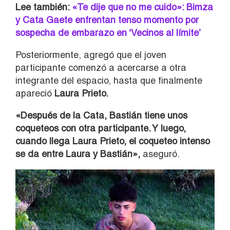
Lee también:
«Te dije que no me cuido»: Bimza
y Cata Gaete enfrentan tenso momento por
sospecha de embarazo en ‘Vecinos al límite’
Posteriormente, agregó que el joven
participante comenzó a acercarse a otra
integrante del espacio, hasta que finalmente
apareció
Laura Prieto.
«Después de la Cata, Bastián tiene unos
coqueteos con otra participante. Y luego,
cuando llega Laura Prieto, el coqueteo intenso
se da entre Laura y Bastián»,
aseguró.