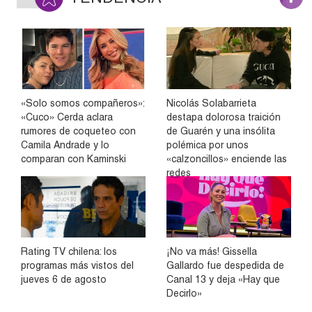
«Solo somos compañeros»:
Nicolás Solabarrieta
«Cuco» Cerda aclara
destapa dolorosa traición
rumores de coqueteo con
de Guarén y una insólita
Camila Andrade y lo
polémica por unos
comparan con Kaminski
«calzoncillos» enciende las
redes
Rating TV chilena: los
¡No va más! Gissella
programas más vistos del
Gallardo fue despedida de
jueves 6 de agosto
Canal 13 y deja «Hay que
Decirlo»