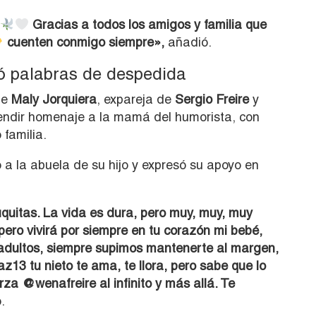
Gracias a todos los amigos y familia que
cuenten conmigo siempre»,
añadió.
ó palabras de despedida
te
Maly Jorquiera
, expareja de
Sergio Freire
y
rendir homenaje a la mamá del humorista, con
familia.
 a la abuela de su hijo y expresó su apoyo en
quitas. La vida es dura, pero muy, muy, muy
pero vivirá por siempre en tu corazón mi bebé,
 adultos, siempre supimos mantenerte al margen,
z13 tu nieto te ama, te llora, pero sabe que lo
za @wenafreire al infinito y más allá. Te
.