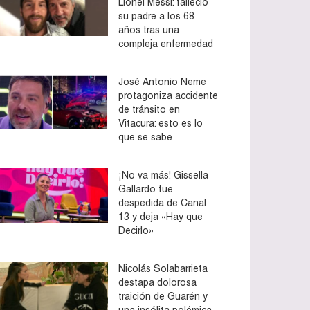
Lionel Messi: falleció
su padre a los 68
años tras una
compleja enfermedad
José Antonio Neme
protagoniza accidente
de tránsito en
Vitacura: esto es lo
que se sabe
¡No va más! Gissella
Gallardo fue
despedida de Canal
13 y deja «Hay que
Decirlo»
Nicolás Solabarrieta
destapa dolorosa
traición de Guarén y
una insólita polémica