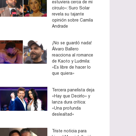
estuviera cerca de mi
círculo»: Suro Solar
revela su tajante
opinión sobre Camila
Andrade
¡No se guardó nada!
Álvaro Ballero
reacciona al romance
de Kaoto y Ludmila:
«Es libre de hacer lo
que quiera»
Tercera panelista deja
«Hay que Decirlo» y
lanza dura crítica:
«Una profunda
deslealtad»
Triste noticia para