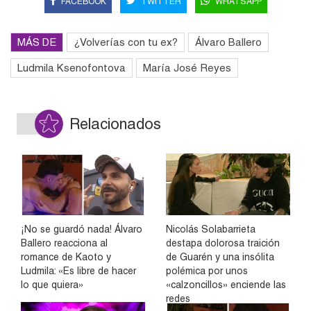
FACEBOOK
TWITTER
WHATSAPP
MÁS DE
¿Volverías con tu ex?
Álvaro Ballero
Ludmila Ksenofontova
María José Reyes
Relacionados
¡No se guardó nada! Álvaro
Nicolás Solabarrieta
Ballero reacciona al
destapa dolorosa traición
romance de Kaoto y
de Guarén y una insólita
Ludmila: «Es libre de hacer
polémica por unos
lo que quiera»
«calzoncillos» enciende las
redes