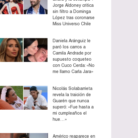
Jorge Aldoney critica
sin filtro a Dominga
López tras coronarse
Miss Universo Chile
Daniela Aránguiz le
paró los carros a
Camila Andrade por
supuesto coqueteo
con Cuco Cerda: «No
me llamo Carla Jara»
Nicolás Solabarrieta
revela la traición de
Guarén que nunca
superó: «Fue hasta a
mi cumpleaños el
hue…»
Américo reaparece en