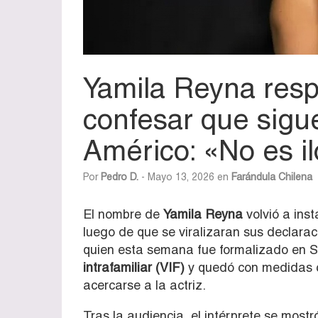
Yamila Reyna respo
confesar que sig
Américo: «No es i
Por
Pedro D.
- Mayo 13, 2026 en
Farándula Chilena
El nombre de
Yamila Reyna
volvió a inst
luego de que se viralizaran sus declarac
quien esta semana fue formalizado en S
intrafamiliar (VIF)
y quedó con medidas 
acercarse a la actriz.
Tras la audiencia, el intérprete se most