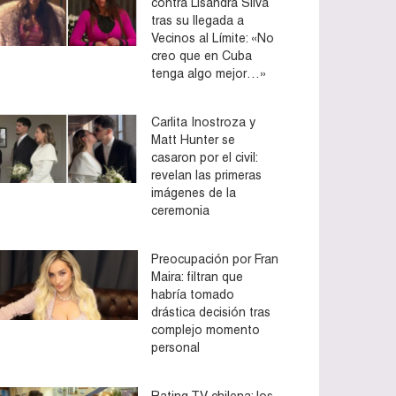
contra Lisandra Silva
tras su llegada a
Vecinos al Límite: «No
creo que en Cuba
tenga algo mejor…»
Carlita Inostroza y
Matt Hunter se
casaron por el civil:
revelan las primeras
imágenes de la
ceremonia
Preocupación por Fran
Maira: filtran que
habría tomado
drástica decisión tras
complejo momento
personal
Rating TV chilena: los