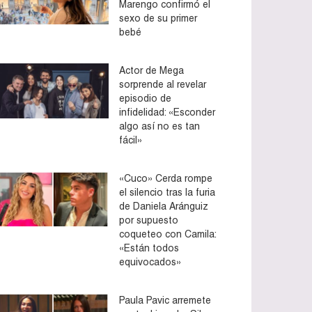
Marengo confirmó el
sexo de su primer
bebé
Actor de Mega
sorprende al revelar
episodio de
infidelidad: «Esconder
algo así no es tan
fácil»
«Cuco» Cerda rompe
el silencio tras la furia
de Daniela Aránguiz
por supuesto
coqueteo con Camila:
«Están todos
equivocados»
Paula Pavic arremete