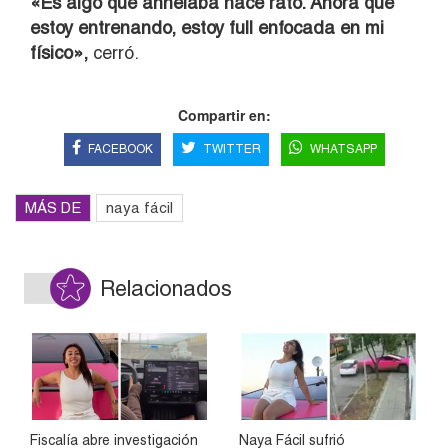
«Es algo que anhelaba hace rato. Ahora que
estoy entrenando, estoy full enfocada en mi
físico»,
cerró.
Compartir en:
FACEBOOK
TWITTER
WHATSAPP
MÁS DE
naya fácil
Relacionados
Fiscalía abre investigación
Naya Fácil sufrió