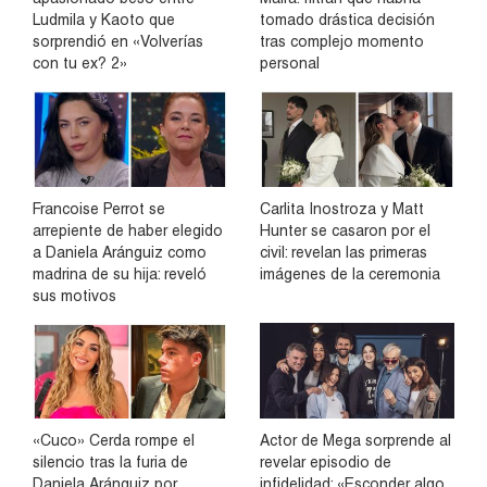
Ludmila y Kaoto que
tomado drástica decisión
sorprendió en «Volverías
tras complejo momento
con tu ex? 2»
personal
Francoise Perrot se
Carlita Inostroza y Matt
arrepiente de haber elegido
Hunter se casaron por el
a Daniela Aránguiz como
civil: revelan las primeras
madrina de su hija: reveló
imágenes de la ceremonia
sus motivos
«Cuco» Cerda rompe el
Actor de Mega sorprende al
silencio tras la furia de
revelar episodio de
Daniela Aránguiz por
infidelidad: «Esconder algo