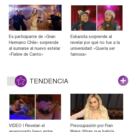
Ex participante de «Gran
Eskarcita sorprende al
Hermano Chile» sorprende
revelar por qué no fue a la
al sumarse al nuevo estelar
universidad: «Quería ser
«Fiebre de Canto»
famosa»
TENDENCIA
VIDEO | Revelan el
Preocupación por Fran
apasionado beso entre
Maira: filtran que habría