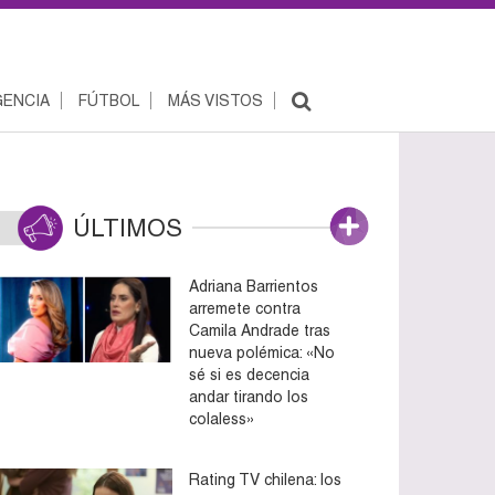
ENCIA
FÚTBOL
MÁS VISTOS
ÚLTIMOS
Adriana Barrientos
arremete contra
Camila Andrade tras
nueva polémica: «No
sé si es decencia
andar tirando los
colaless»
Rating TV chilena: los