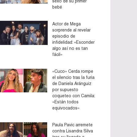
sexo de su primer
bebé
Actor de Mega
sorprende al revelar
episodio de
infidelidad: «Esconder
algo así no es tan
fácil»
«Cuco» Cerda rompe
el silencio tras la furia
de Daniela Aránguiz
por supuesto
coqueteo con Camila:
«Están todos
equivocados»
Paula Pavic arremete
contra Lisandra Silva
tras su llegada a