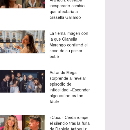
inesperado cambio
que afectaría a
Gissella Gallardo
La tierna imagen con
la que Gianella
Marengo confirmó el
sexo de su primer
bebé
Actor de Mega
sorprende al revelar
episodio de
infidelidad: «Esconder
algo así no es tan
fácil»
«Cuco» Cerda rompe
el silencio tras la furia
de Daniela Aránguiz