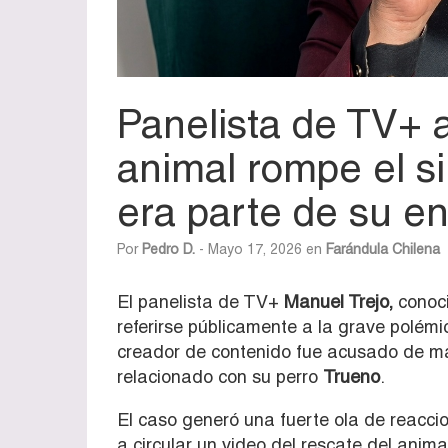
Panelista de TV+ 
animal rompe el s
era parte de su 
Por
Pedro D.
- Mayo 17, 2026 en
Farándula Chilena
El panelista de TV+
Manuel Trejo
,
conoc
referirse públicamente a la grave polémic
creador de contenido fue acusado de malt
relacionado con su perro
Trueno
.
El caso generó una fuerte ola de reacc
a circular un video del rescate del anim