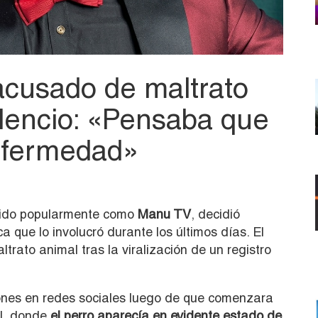
acusado de maltrato
ilencio: «Pensaba que
enfermedad»
ido popularmente como
Manu TV
, decidió
a que lo involucró durante los últimos días. El
rato animal tras la viralización de un registro
iones en redes sociales luego de que comenzara
al, donde
el perro aparecía en evidente estado de