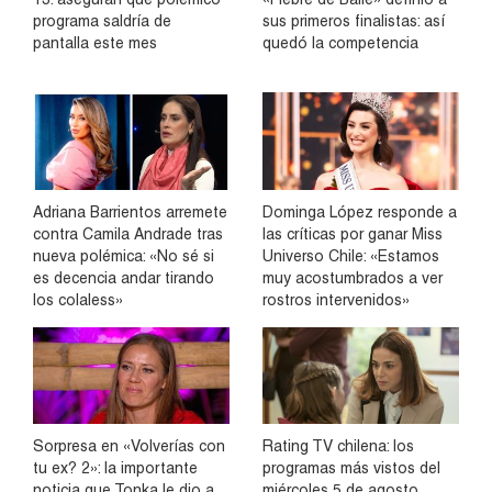
programa saldría de
sus primeros finalistas: así
pantalla este mes
quedó la competencia
Adriana Barrientos arremete
Dominga López responde a
contra Camila Andrade tras
las críticas por ganar Miss
nueva polémica: «No sé si
Universo Chile: «Estamos
es decencia andar tirando
muy acostumbrados a ver
los colaless»
rostros intervenidos»
Sorpresa en «Volverías con
Rating TV chilena: los
tu ex? 2»: la importante
programas más vistos del
noticia que Tonka le dio a
miércoles 5 de agosto