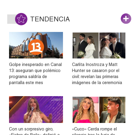
TENDENCIA
Golpe inesperado en Canal
Carlita Inostroza y Matt
13: aseguran que polémico
Hunter se casaron por el
programa saldría de
civil: revelan las primeras
pantalla este mes
imágenes de la ceremonia
Con un sorpresivo giro,
«Cuco» Cerda rompe el
«Fiebre de Baile» definió a
silencio tras la furia de