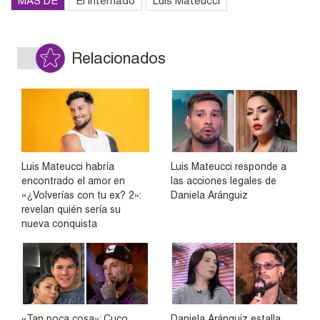
MÁS DE
El internado
Luis Mateucci
Relacionados
Luis Mateucci habría
Luis Mateucci responde a
encontrado el amor en
las acciones legales de
«¿Volverías con tu ex? 2»:
Daniela Aránguiz
revelan quién sería su
nueva conquista
«Tan poca cosa»: Cuco
Daniela Aránguiz estalla