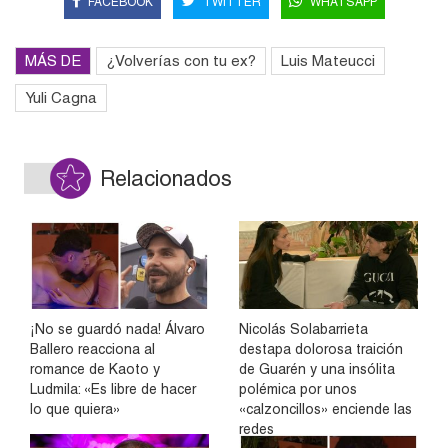
FACEBOOK
TWITTER
WHATSAPP
MÁS DE
¿Volverías con tu ex?
Luis Mateucci
Yuli Cagna
Relacionados
¡No se guardó nada! Álvaro
Nicolás Solabarrieta
Ballero reacciona al
destapa dolorosa traición
romance de Kaoto y
de Guarén y una insólita
Ludmila: «Es libre de hacer
polémica por unos
lo que quiera»
«calzoncillos» enciende las
redes