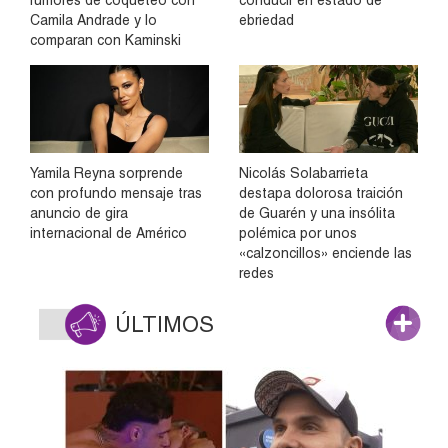
rumores de coqueteo con
conducir en estado de
Camila Andrade y lo
ebriedad
comparan con Kaminski
Yamila Reyna sorprende
Nicolás Solabarrieta
con profundo mensaje tras
destapa dolorosa traición
anuncio de gira
de Guarén y una insólita
internacional de Américo
polémica por unos
«calzoncillos» enciende las
redes
ÚLTIMOS