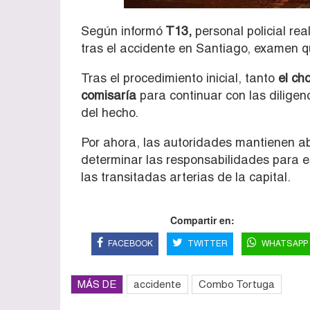
Según informó
T13,
personal policial rea
tras el accidente en Santiago, examen 
Tras el procedimiento inicial, tanto
el cho
comisaría
para continuar con las diligen
del hecho.
Por ahora, las autoridades mantienen ab
determinar las responsabilidades para e
las transitadas arterias de la capital.
Compartir en:
FACEBOOK
TWITTER
WHATSAPP
MÁS DE
accidente
Combo Tortuga