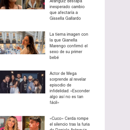
Aránguiz destapa
inesperado cambio
que afectaría a
Gissella Gallardo
La tierna imagen con
la que Gianella
Marengo confirmó el
sexo de su primer
bebé
Actor de Mega
sorprende al revelar
episodio de
infidelidad: «Esconder
algo así no es tan
fácil»
«Cuco» Cerda rompe
el silencio tras la furia
de Daniela Aránguiz