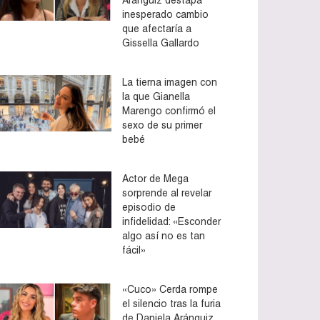
inesperado cambio
que afectaría a
Gissella Gallardo
La tierna imagen con
la que Gianella
Marengo confirmó el
sexo de su primer
bebé
Actor de Mega
sorprende al revelar
episodio de
infidelidad: «Esconder
algo así no es tan
fácil»
«Cuco» Cerda rompe
el silencio tras la furia
de Daniela Aránguiz