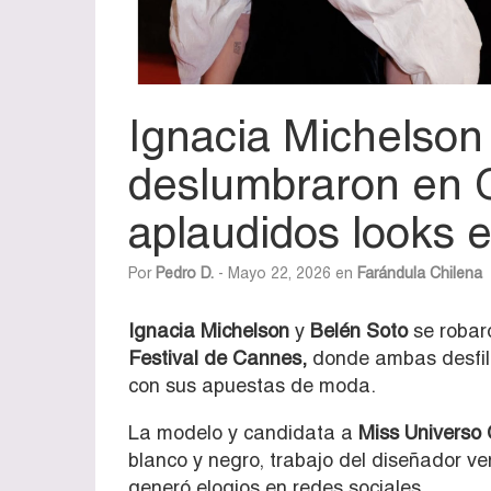
Ignacia Michelson
deslumbraron en C
aplaudidos looks e
Por
Pedro D.
- Mayo 22, 2026 en
Farándula Chilena
Ignacia
Michelson
y
Belén Soto
se robaro
Festival de Cannes
,
donde ambas desfila
con sus apuestas de moda.
La modelo y candidata a
Miss Universo 
blanco y negro, trabajo del diseñador v
generó elogios en redes sociales.