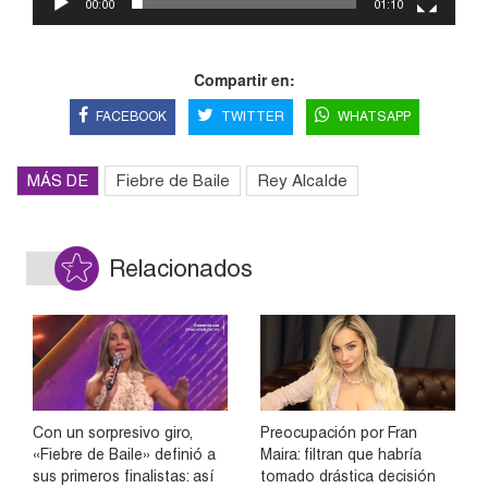
00:00
01:10
Compartir en:
FACEBOOK
TWITTER
WHATSAPP
MÁS DE
Fiebre de Baile
Rey Alcalde
Relacionados
Con un sorpresivo giro,
Preocupación por Fran
«Fiebre de Baile» definió a
Maira: filtran que habría
sus primeros finalistas: así
tomado drástica decisión