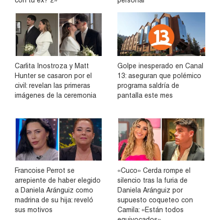
con tu ex? 2»
personal
Carlita Inostroza y Matt
Golpe inesperado en Canal
Hunter se casaron por el
13: aseguran que polémico
civil: revelan las primeras
programa saldría de
imágenes de la ceremonia
pantalla este mes
Francoise Perrot se
«Cuco» Cerda rompe el
arrepiente de haber elegido
silencio tras la furia de
a Daniela Aránguiz como
Daniela Aránguiz por
madrina de su hija: reveló
supuesto coqueteo con
sus motivos
Camila: «Están todos
equivocados»