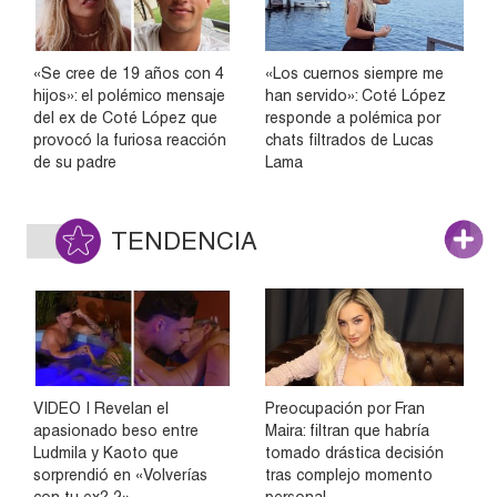
«Se cree de 19 años con 4
«Los cuernos siempre me
hijos»: el polémico mensaje
han servido»: Coté López
del ex de Coté López que
responde a polémica por
provocó la furiosa reacción
chats filtrados de Lucas
de su padre
Lama
TENDENCIA
VIDEO | Revelan el
Preocupación por Fran
apasionado beso entre
Maira: filtran que habría
Ludmila y Kaoto que
tomado drástica decisión
sorprendió en «Volverías
tras complejo momento