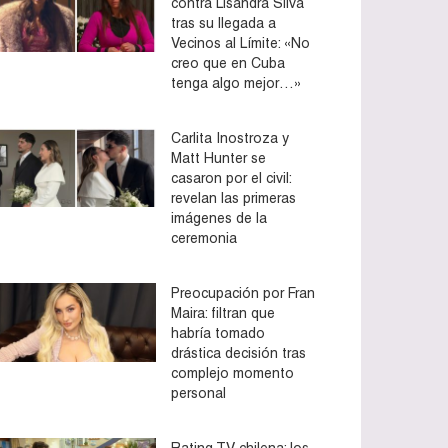
contra Lisandra Silva
tras su llegada a
Vecinos al Límite: «No
creo que en Cuba
tenga algo mejor…»
Carlita Inostroza y
Matt Hunter se
casaron por el civil:
revelan las primeras
imágenes de la
ceremonia
Preocupación por Fran
Maira: filtran que
habría tomado
drástica decisión tras
complejo momento
personal
Rating TV chilena: los