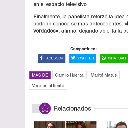
en el espacio televisivo.
Finalmente, la panelista reforzó la idea
podrían conocerse más antecedentes:
«
verdades»,
afirmó, dejando abierta la p
Compartir en:
FACEBOOK
TWITTER
WHATSAPP
MÁS DE
Camilo Huerta
Marité Matus
Vecinos al límite
Relacionados