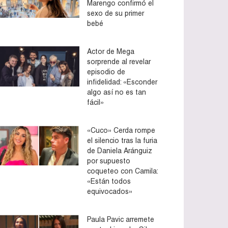
Marengo confirmó el
sexo de su primer
bebé
Actor de Mega
sorprende al revelar
episodio de
infidelidad: «Esconder
algo así no es tan
fácil»
«Cuco» Cerda rompe
el silencio tras la furia
de Daniela Aránguiz
por supuesto
coqueteo con Camila:
«Están todos
equivocados»
Paula Pavic arremete