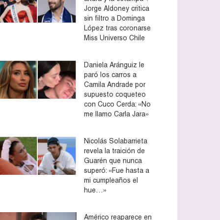
Jorge Aldoney critica
sin filtro a Dominga
López tras coronarse
Miss Universo Chile
Daniela Aránguiz le
paró los carros a
Camila Andrade por
supuesto coqueteo
con Cuco Cerda: «No
me llamo Carla Jara»
Nicolás Solabarrieta
revela la traición de
Guarén que nunca
superó: «Fue hasta a
mi cumpleaños el
hue…»
Américo reaparece en