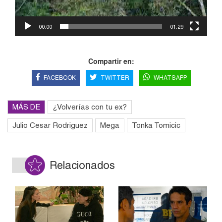
00:00
01:29
Compartir en:
FACEBOOK
TWITTER
WHATSAPP
MÁS DE
¿Volverías con tu ex?
Julio Cesar Rodriguez
Mega
Tonka Tomicic
Relacionados