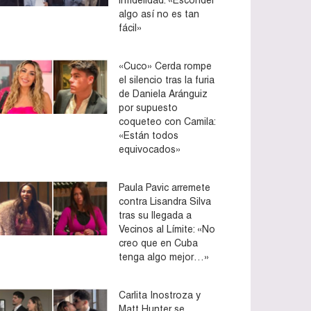
algo así no es tan
fácil»
«Cuco» Cerda rompe
el silencio tras la furia
de Daniela Aránguiz
por supuesto
coqueteo con Camila:
«Están todos
equivocados»
Paula Pavic arremete
contra Lisandra Silva
tras su llegada a
Vecinos al Límite: «No
creo que en Cuba
tenga algo mejor…»
Carlita Inostroza y
Matt Hunter se