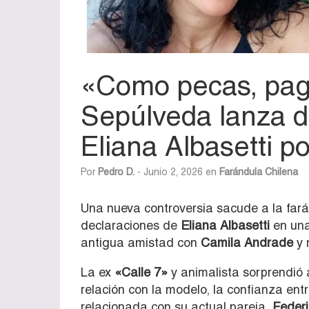
«Como pecas, pag
Sepúlveda lanza d
Eliana Albasetti p
Por
Pedro D.
- Junio 2, 2026 en
Farándula Chilena
Una nueva controversia sacude a la fará
declaraciones de
Eliana Albasetti
en una
antigua amistad con
Camila Andrade
y 
La ex
«Calle 7»
y animalista sorprendió 
relación con la modelo, la confianza ent
relacionada con su actual pareja,
Federi