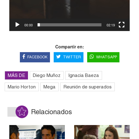
00:00
02:19
Compartir en:
FACEBOOK
TWITTER
WHATSAPP
MÁS DE
Diego Muñoz
Ignacia Baeza
Mario Horton
Mega
Reunión de superados
Relacionados