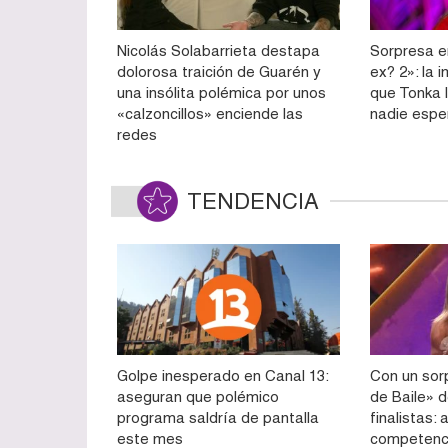
Nicolás Solabarrieta destapa
Sorpresa e
dolorosa traición de Guarén y
ex? 2»: la 
una insólita polémica por unos
que Tonka l
«calzoncillos» enciende las
nadie esp
redes
TENDENCIA
Golpe inesperado en Canal 13:
Con un sorp
aseguran que polémico
de Baile» d
programa saldría de pantalla
finalistas:
este mes
competenc