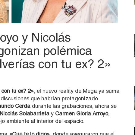
oyo y Nicolás
agonizan polémica
lverías con tu ex? 2»
 con tu ex? 2»
, el nuevo reality de Mega ya suma
s discusiones que habrían protagonizado
mundo Cerda
durante las grabaciones, ahora se
Nicolás Solabarrieta
y
Carmen Gloria Arroyo,
 ambiente al interior del espacio.
ama
«Que te lo digo»
, donde aseguraron que el