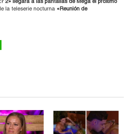
? 2» llegará a las pantallas de Mega el próximo
e la teleserie nocturna
«Reunión de