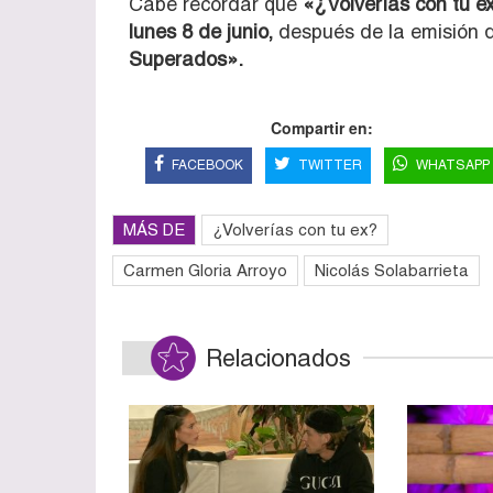
Cabe recordar que
«¿Volverías con tu ex
lunes 8 de junio,
después de la emisión d
Superados».
Compartir en:
FACEBOOK
TWITTER
WHATSAPP
MÁS DE
¿Volverías con tu ex?
Carmen Gloria Arroyo
Nicolás Solabarrieta
Relacionados