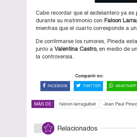
Cabe recordar que el exdelantero ya es p
durante su matrimonio con
Faloon Larra
mientras que el cuarto corresponde a una
De confirmarse los rumores, Pineda estarí
junto a
Valentina Castro,
en medio de un
la controversia.
Compartir en:
FACEBOOK
TWITTER
WHATSAPP
MÁS DE
faloon larraguibel
Jean Paul Pine
Relacionados