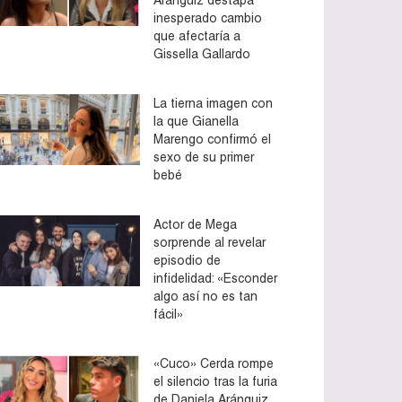
inesperado cambio
que afectaría a
Gissella Gallardo
La tierna imagen con
la que Gianella
Marengo confirmó el
sexo de su primer
bebé
Actor de Mega
sorprende al revelar
episodio de
infidelidad: «Esconder
algo así no es tan
fácil»
«Cuco» Cerda rompe
el silencio tras la furia
de Daniela Aránguiz