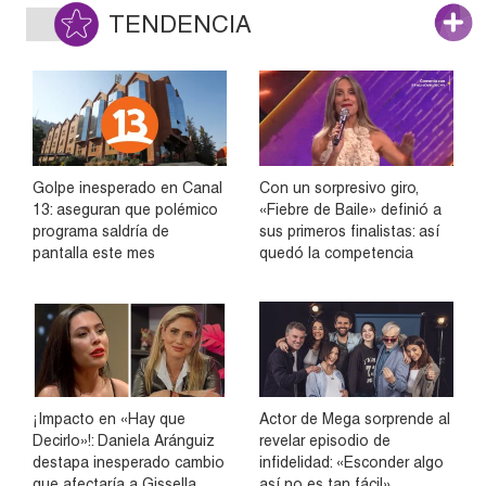
TENDENCIA
Golpe inesperado en Canal
Con un sorpresivo giro,
13: aseguran que polémico
«Fiebre de Baile» definió a
programa saldría de
sus primeros finalistas: así
pantalla este mes
quedó la competencia
¡Impacto en «Hay que
Actor de Mega sorprende al
Decirlo»!: Daniela Aránguiz
revelar episodio de
destapa inesperado cambio
infidelidad: «Esconder algo
que afectaría a Gissella
así no es tan fácil»