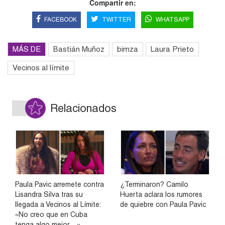
Compartir en:
FACEBOOK
TWITTER
WHATSAPP
MÁS DE
Bastián Muñoz
bimza
Laura Prieto
Vecinos al límite
Relacionados
Paula Pavic arremete contra
¿Terminaron? Camilo
Lisandra Silva tras su
Huerta aclara los rumores
llegada a Vecinos al Límite:
de quiebre con Paula Pavic
«No creo que en Cuba
tenga algo mejor…»