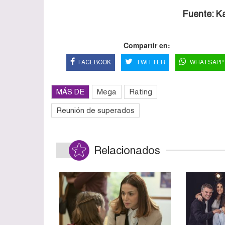
Fuente: K
Compartir en:
FACEBOOK
TWITTER
WHATSAPP
MÁS DE
Mega
Rating
Reunión de superados
Relacionados