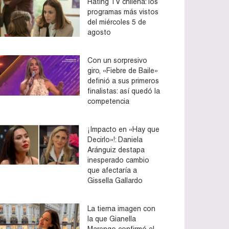
Rating TV chilena: los
programas más vistos
del miércoles 5 de
agosto
Con un sorpresivo
giro, «Fiebre de Baile»
definió a sus primeros
finalistas: así quedó la
competencia
¡Impacto en «Hay que
Decirlo»!: Daniela
Aránguiz destapa
inesperado cambio
que afectaría a
Gissella Gallardo
La tierna imagen con
la que Gianella
Marengo confirmó el