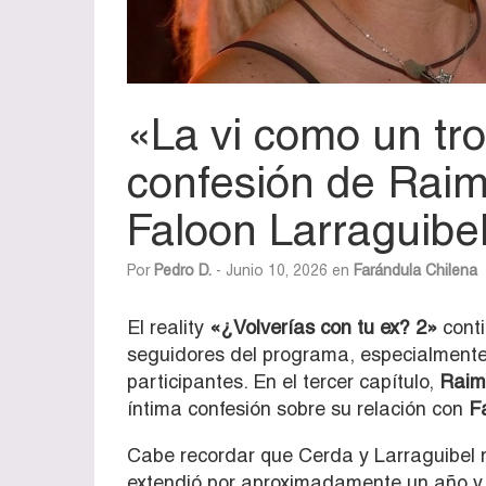
«La vi como un tro
confesión de Rai
Faloon Larraguibe
Por
Pedro D.
- Junio 10, 2026 en
Farándula Chilena
El reality
«¿Volverías con tu ex? 2»
cont
seguidores del programa, especialmente p
participantes. En el tercer capítulo,
Raim
íntima confesión sobre su relación con
F
Cabe recordar que Cerda y Larraguibel 
extendió por aproximadamente un año y m