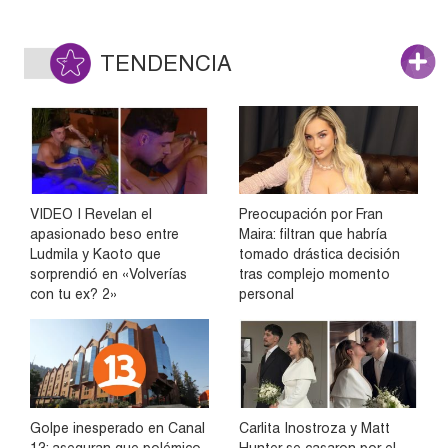
TENDENCIA
VIDEO | Revelan el
Preocupación por Fran
apasionado beso entre
Maira: filtran que habría
Ludmila y Kaoto que
tomado drástica decisión
sorprendió en «Volverías
tras complejo momento
con tu ex? 2»
personal
Golpe inesperado en Canal
Carlita Inostroza y Matt
13: aseguran que polémico
Hunter se casaron por el