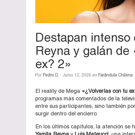
Destapan intenso 
Reyna y galán de 
ex? 2»
Por
Pedro D.
- Junio 12, 2026 en
Farándula Chilena
El reality de Mega
«¿Volverías con tu ex
programas más comentados de la televisi
entre sus participantes, sino también p
surgir dentro del encierro.
En los últimos capítulos, la atención se
Yamila Reyna
y
Luis Mateucci
,
una inter