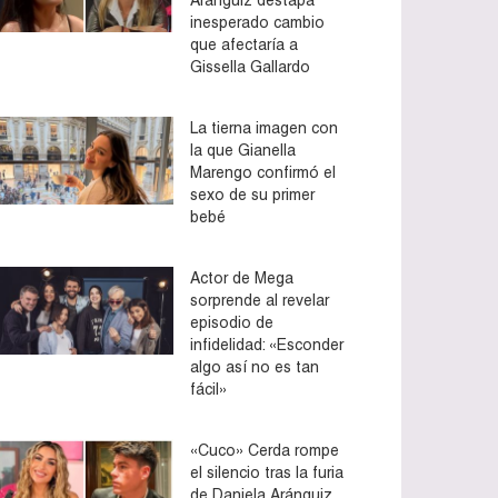
inesperado cambio
que afectaría a
Gissella Gallardo
La tierna imagen con
la que Gianella
Marengo confirmó el
sexo de su primer
bebé
Actor de Mega
sorprende al revelar
episodio de
infidelidad: «Esconder
algo así no es tan
fácil»
«Cuco» Cerda rompe
el silencio tras la furia
de Daniela Aránguiz