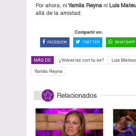
Por ahora, ni
Yamila Reyna
ni
Luis Mateu
allá de la amistad.
Compartir en:
FACEBOOK
TWITTER
WHATSAPP
MÁS DE
¿Volverías con tu ex?
Luis Mateuc
Yamila Reyna
Relacionados