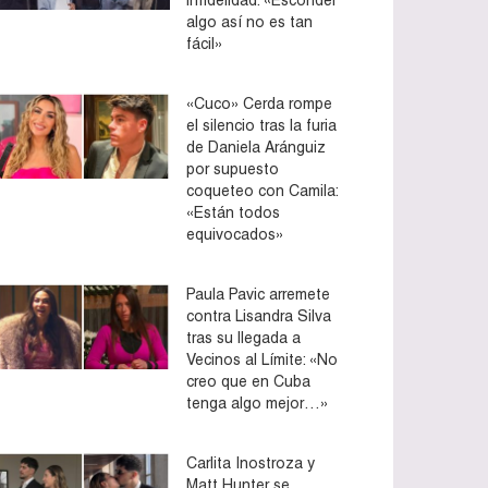
algo así no es tan
fácil»
«Cuco» Cerda rompe
el silencio tras la furia
de Daniela Aránguiz
por supuesto
coqueteo con Camila:
«Están todos
equivocados»
Paula Pavic arremete
contra Lisandra Silva
tras su llegada a
Vecinos al Límite: «No
creo que en Cuba
tenga algo mejor…»
Carlita Inostroza y
Matt Hunter se