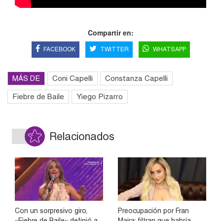
Compartir en:
FACEBOOK
TWITTER
WHATSAPP
MÁS DE
Coni Capelli
Constanza Capelli
Fiebre de Baile
Yiego Pizarro
Relacionados
Con un sorpresivo giro,
Preocupación por Fran
«Fiebre de Baile» definió a
Maira: filtran que habría