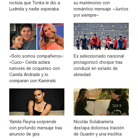
noticia que Tonka le dio a
su matrimonio con
Ludmila y nadie esperaba
romántico mensaje: «Juntos
por siempre»
«Solo somos compañeros»:
Ex seleccionado nacional
«Cuco» Cerda aclara
protagonizó choque tras
rumores de coqueteo con
conducir en estado de
Camila Andrade y lo
ebriedad
comparan con Kaminski
Yamila Reyna sorprende
Nicolás Solabarrieta
con profundo mensaje tras
destapa dolorosa traición
anuncio de gira
de Guarén y una insólita