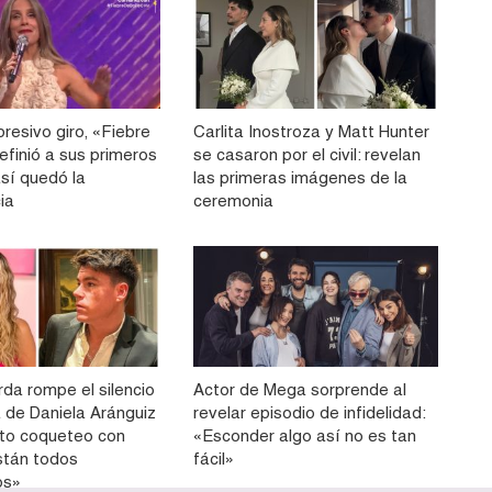
resivo giro, «Fiebre
Carlita Inostroza y Matt Hunter
efinió a sus primeros
se casaron por el civil: revelan
 así quedó la
las primeras imágenes de la
ia
ceremonia
da rompe el silencio
Actor de Mega sorprende al
ia de Daniela Aránguiz
revelar episodio de infidelidad:
to coqueteo con
«Esconder algo así no es tan
stán todos
fácil»
os»