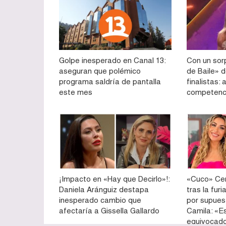
Golpe inesperado en Canal 13:
Con un sorp
aseguran que polémico
de Baile» d
programa saldría de pantalla
finalistas:
este mes
competenc
¡Impacto en «Hay que Decirlo»!:
«Cuco» Cer
Daniela Aránguiz destapa
tras la fur
inesperado cambio que
por supues
afectaría a Gissella Gallardo
Camila: «E
equivocad