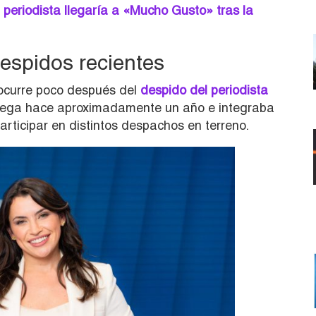
periodista llegaría a «Mucho Gusto» tras la
espidos recientes
curre poco después del
despido del periodista
 Mega hace aproximadamente un año e integraba
ticipar en distintos despachos en terreno.