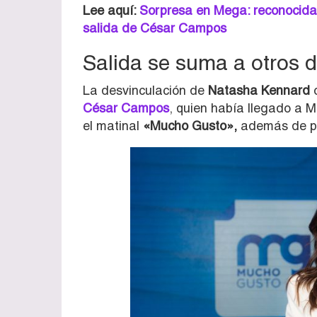
Lee aquí:
Sorpresa en Mega: reconocida 
salida de César Campos
Salida se suma a otros d
La desvinculación de
Natasha Kennard
o
César Campos
, quien había llegado a
el matinal
«Mucho Gusto»,
además de par