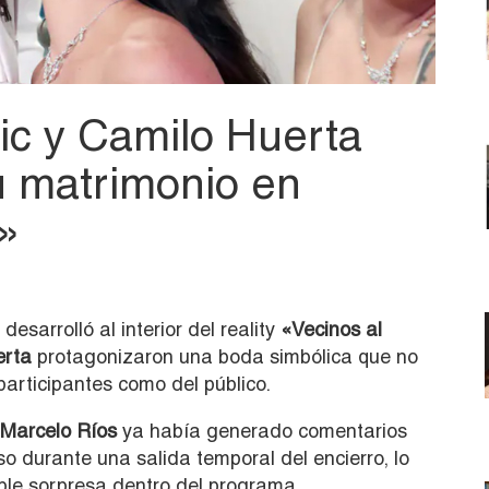
ic y Camilo Huerta
u matrimonio en
»
esarrolló al interior del reality
«Vecinos al
erta
protagonizaron una boda simbólica que no
participantes como del público.
Marcelo Ríos
ya había generado comentarios
o durante una salida temporal del encierro, lo
ble sorpresa dentro del programa.