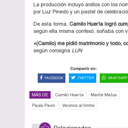
La producción incluyó anillos con los n
por Luz Pinedo y un pastel de celebració
De esta forma,
Camilo Huerta logró cump
según ella misma confesó, soñaba con ve
«(Camilo) me pidió matrimonio y todo, c
según consigna
LUN
.
Compartir en:
FACEBOOK
TWITTER
WHATSAPP
MÁS DE
Camilo Huerta
Marité Matus
Paula Pavic
Vecinos al límite