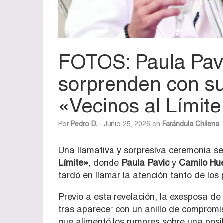
FOTOS: Paula Pav
sorprenden con s
«Vecinos al Límite
Por
Pedro D.
- Junio 25, 2026 en
Farándula Chilena
Una llamativa y sorpresiva ceremonia se d
Límite»
, donde
Paula Pavic
y
Camilo Hu
tardó en llamar la atención tanto de los 
Previo a esta revelación, la exesposa de
tras aparecer con un anillo de compromis
que alimentó los rumores sobre una posi