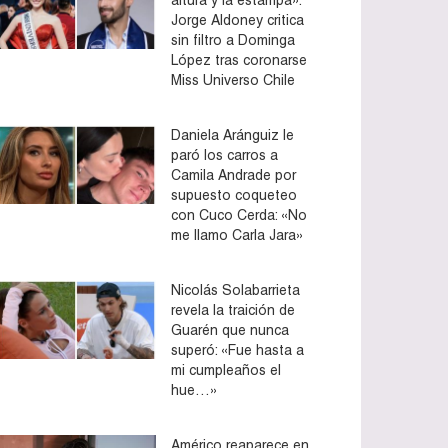
Jorge Aldoney critica
sin filtro a Dominga
López tras coronarse
Miss Universo Chile
Daniela Aránguiz le
paró los carros a
Camila Andrade por
supuesto coqueteo
con Cuco Cerda: «No
me llamo Carla Jara»
Nicolás Solabarrieta
revela la traición de
Guarén que nunca
superó: «Fue hasta a
mi cumpleaños el
hue…»
Américo reaparece en