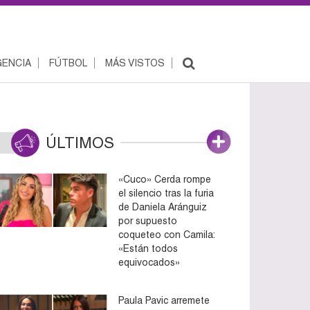
ENCIA
FÚTBOL
MÁS VISTOS
ÚLTIMOS
«Cuco» Cerda rompe
el silencio tras la furia
de Daniela Aránguiz
por supuesto
coqueteo con Camila:
«Están todos
equivocados»
Paula Pavic arremete