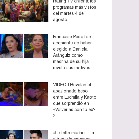
Rating TV chilena: los
programas más vistos
del martes 4 de
agosto
Francoise Perrot se
arrepiente de haber
elegido a Daniela
Aránguiz como
madrina de su hija:
reveló sus motivos
VIDEO | Revelan el
apasionado beso
entre Ludmila y Kaoto
que sorprendió en
«Volverías con tu ex?
2»
«Le falta mucho… la
altura y la estampa»: