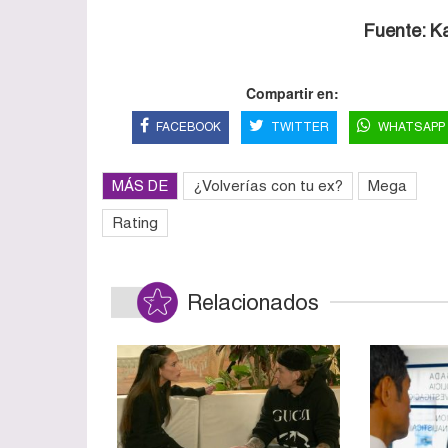
Fuente: K
Compartir en:
FACEBOOK
TWITTER
WHATSAPP
MÁS DE
¿Volverías con tu ex?
Mega
Rating
Relacionados