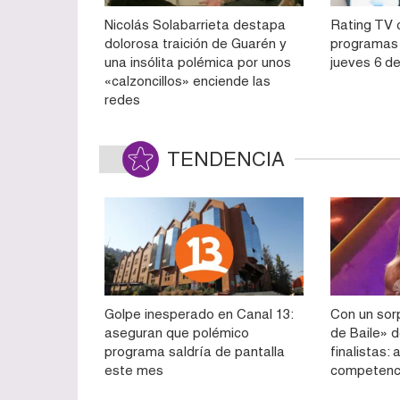
Nicolás Solabarrieta destapa
Rating TV c
dolorosa traición de Guarén y
programas 
una insólita polémica por unos
jueves 6 d
«calzoncillos» enciende las
redes
TENDENCIA
Golpe inesperado en Canal 13:
Con un sorp
aseguran que polémico
de Baile» d
programa saldría de pantalla
finalistas:
este mes
competenc