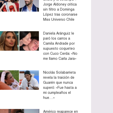
Jorge Aldoney critica
sin filtro a Dominga
López tras coronarse
Miss Universo Chile
Daniela Aránguiz le
paró los carros a
Camila Andrade por
supuesto coqueteo
con Cuco Cerda: «No
me llamo Carla Jara»
Nicolás Solabarrieta
revela la traición de
Guarén que nunca
superó: «Fue hasta a
mi cumpleaños el
hue…»
Américo reaparece en