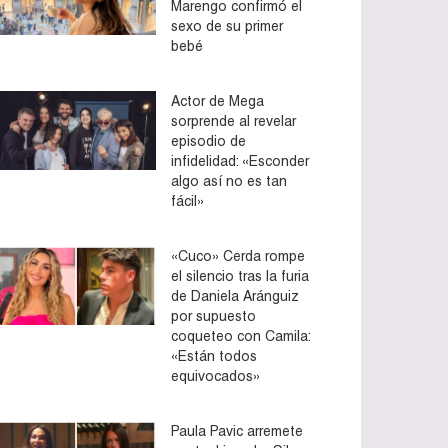
Marengo confirmó el
sexo de su primer
bebé
Actor de Mega
sorprende al revelar
episodio de
infidelidad: «Esconder
algo así no es tan
fácil»
«Cuco» Cerda rompe
el silencio tras la furia
de Daniela Aránguiz
por supuesto
coqueteo con Camila:
«Están todos
equivocados»
Paula Pavic arremete