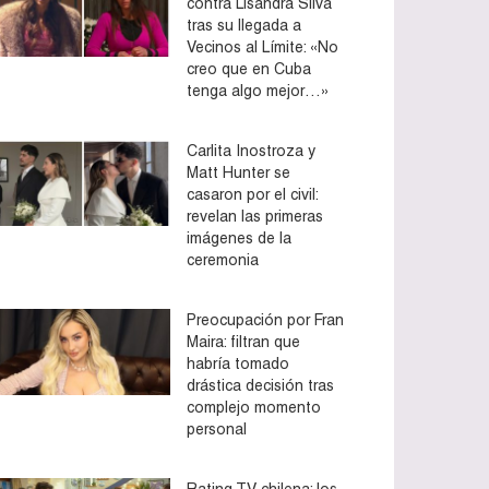
contra Lisandra Silva
tras su llegada a
Vecinos al Límite: «No
creo que en Cuba
tenga algo mejor…»
Carlita Inostroza y
Matt Hunter se
casaron por el civil:
revelan las primeras
imágenes de la
ceremonia
Preocupación por Fran
Maira: filtran que
habría tomado
drástica decisión tras
complejo momento
personal
Rating TV chilena: los