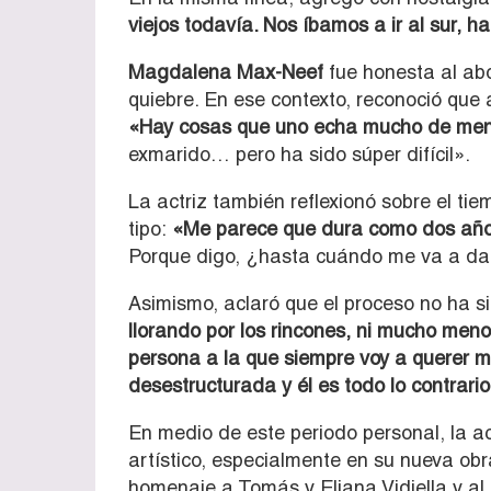
viejos todavía. Nos íbamos a ir al sur, 
Magdalena Max-Neef
fue honesta al abo
quiebre. En ese contexto, reconoció que 
«Hay cosas que uno echa mucho de menos
exmarido… pero ha sido súper difícil».
La actriz también reflexionó sobre el t
tipo:
«Me parece que dura como dos año
Porque digo, ¿hasta cuándo me va a da
Asimismo, aclaró que el proceso no ha s
llorando por los rincones, ni mucho men
persona a la que siempre voy a querer 
desestructurada y él es todo lo contrar
En medio de este periodo personal, la a
artístico, especialmente en su nueva obr
homenaje a Tomás y Eliana Vidiella y a