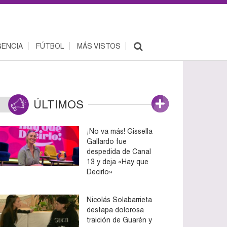
ENCIA
FÚTBOL
MÁS VISTOS
ÚLTIMOS
¡No va más! Gissella
Gallardo fue
despedida de Canal
13 y deja «Hay que
Decirlo»
Nicolás Solabarrieta
destapa dolorosa
traición de Guarén y