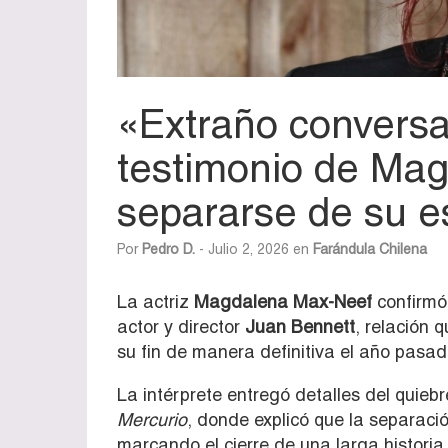
«Extraño conversar
testimonio de Mag
separarse de su 
Por
Pedro D.
- Julio 2, 2026 en
Farándula Chilena
La actriz
Magdalena Max-Neef
confirmó
actor y director
Juan Bennett
, relación 
su fin de manera definitiva el año pasad
La intérprete entregó detalles del quieb
Mercurio
, donde explicó que la separac
marcando el cierre de una larga histori