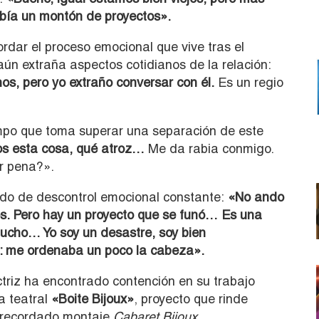
había un montón de proyectos».
rdar el proceso emocional que vive tras el
aún extraña aspectos cotidianos de la relación:
, pero yo extraño conversar con él.
Es un regio
iempo que toma superar una separación de este
s esta cosa, qué atroz…
Me da rabia conmigo.
r pena?».
ido de descontrol emocional constante:
«No ando
os. Pero hay un proyecto que se funó… Es una
mucho… Yo soy un desastre, soy bien
io: me ordenaba un poco la cabeza».
ctriz ha encontrado contención en su trabajo
a teatral
«Boite Bijoux»
, proyecto que rinde
l recordado montaje
Cabaret Bijoux
.