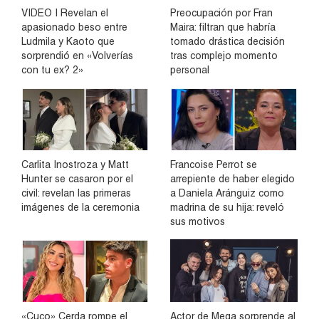
VIDEO | Revelan el
Preocupación por Fran
apasionado beso entre
Maira: filtran que habría
Ludmila y Kaoto que
tomado drástica decisión
sorprendió en «Volverías
tras complejo momento
con tu ex? 2»
personal
Carlita Inostroza y Matt
Francoise Perrot se
Hunter se casaron por el
arrepiente de haber elegido
civil: revelan las primeras
a Daniela Aránguiz como
imágenes de la ceremonia
madrina de su hija: reveló
sus motivos
«Cuco» Cerda rompe el
Actor de Mega sorprende al